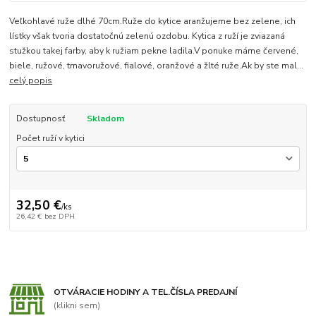
Veľkohlavé ruže dlhé 70cm.Ruže do kytice aranžujeme bez zelene, ich
lístky však tvoria dostatočnú zelenú ozdobu. Kytica z ruží je zviazaná
stužkou takej farby, aby k ružiam pekne ladila.V ponuke máme červené,
biele, ružové, tmavoružové, fialové, oranžové a žlté ruže.Ak by ste mal...
celý popis
Dostupnosť
Skladom
Počet ruží v kytici
32,50 €
/
ks
26,42 €
bez DPH
OTVÁRACIE HODINY A TEL.ČÍSLA PREDAJNÍ
(klikni sem)