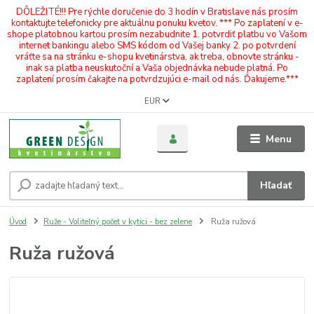
DÔLEŽITÉ!!! Pre rýchle doručenie do 3 hodín v Bratislave nás prosím
kontaktujte telefonicky pre aktuálnu ponuku kvetov. *** Po zaplatení v e-
shope platobnou kartou prosím nezabudnite 1. potvrdiť platbu vo Vašom
internet bankingu alebo SMS kódom od Vašej banky 2. po potvrdení
vráťte sa na stránku e-shopu kvetinárstva, ak treba, obnovte stránku -
inak sa platba neuskutoční a Vaša objednávka nebude platná. Po
zaplatení prosím čakajte na potvrdzujúci e-mail od nás. Ďakujeme.***
EUR
Menu
Hľadať
Úvod
Ruže - Voliteľný počet v kytici - bez zelene
Ruža ružová
Ruža ružová