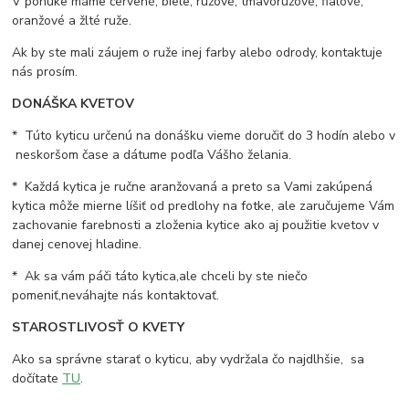
V ponuke máme červené, biele, ružové, tmavoružové, fialové,
oranžové a žlté ruže.
Ak by ste mali záujem o ruže inej farby alebo odrody, kontaktuje
nás prosím.
DONÁŠKA KVETOV
* Túto kyticu určenú na donášku vieme doručiť do 3 hodín alebo v
neskoršom čase a dátume podľa Vášho želania.
* Každá kytica je ručne aranžovaná a preto sa Vami zakúpená
kytica môže mierne líšiť od predlohy na fotke, ale zaručujeme Vám
zachovanie farebnosti a zloženia kytice ako aj použitie kvetov v
danej cenovej hladine.
* Ak sa vám páči táto kytica,ale chceli by ste niečo
pomeniť,neváhajte nás kontaktovať.
STAROSTLIVOSŤ O KVETY
Ako sa správne starať o kyticu, aby vydržala čo najdlhšie, sa
dočítate
TU
.