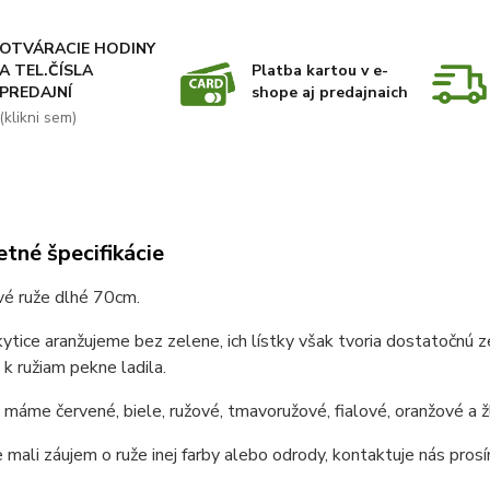
OTVÁRACIE HODINY
A TEL.ČÍSLA
Platba kartou v e-
PREDAJNÍ
shope aj predajnaich
(klikni sem)
tné špecifikácie
vé ruže dlhé 70cm.
ytice aranžujeme bez zelene, ich lístky však tvoria dostatočnú ze
y k ružiam pekne ladila.
máme červené, biele, ružové, tmavoružové, fialové, oranžové a žl
 mali záujem o ruže inej farby alebo odrody, kontaktuje nás prosí