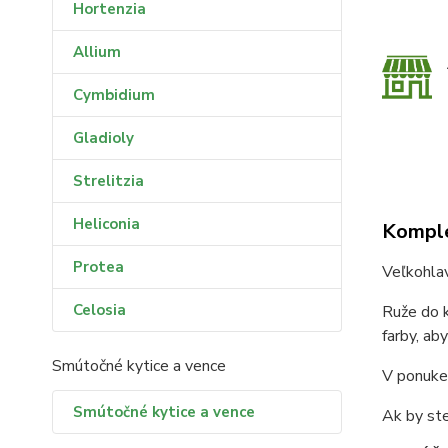
Hortenzia
Allium
Cymbidium
Gladioly
Strelitzia
Heliconia
Komple
Protea
Veľkohla
Celosia
Ruže do k
farby, ab
Smútočné kytice a vence
V ponuke 
Smútočné kytice a vence
Ak by ste