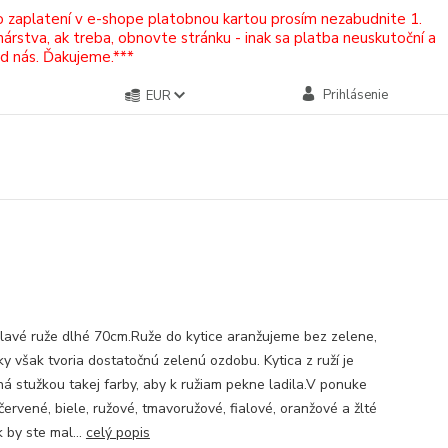
Po zaplatení v e-shope platobnou kartou prosím nezabudnite 1.
rstva, ak treba, obnovte stránku - inak sa platba neuskutoční a
od nás. Ďakujeme.***
Prihlásenie
EUR
lavé ruže dlhé 70cm.Ruže do kytice aranžujeme bez zelene,
tky však tvoria dostatočnú zelenú ozdobu. Kytica z ruží je
ná stužkou takej farby, aby k ružiam pekne ladila.V ponuke
ervené, biele, ružové, tmavoružové, fialové, oranžové a žlté
 by ste mal...
celý popis