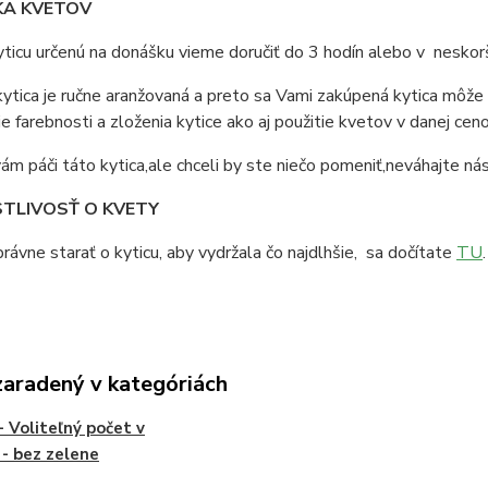
A KVETOV
ticu určenú na donášku vieme doručiť do 3 hodín alebo v nesko
ytica je ručne aranžovaná a preto sa Vami zakúpená kytica môže 
e farebnosti a zloženia kytice ako aj použitie kvetov v danej ceno
ám páči táto kytica,ale chceli by ste niečo pomeniť,neváhajte ná
TLIVOSŤ O KVETY
rávne starať o kyticu, aby vydržala čo najdlhšie, sa dočítate
TU
.
zaradený v kategóriách
- Voliteľný počet v
i - bez zelene