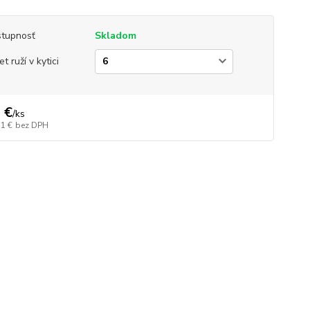
tupnosť
Skladom
t ruží v kytici
 €
/
ks
71 €
bez DPH