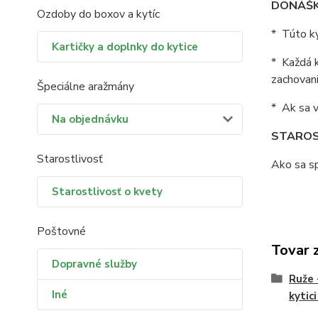
DONÁŠK
Ozdoby do boxov a kytíc
* Túto ky
Kartičky a doplnky do kytice
* Každá k
zachovani
Špeciálne aražmány
* Ak sa v
Na objednávku
STAROS
Starostlivosť
Ako sa sp
Starostlivosť o kvety
Poštovné
Tovar 
Dopravné služby
Ruže 
Iné
kytic