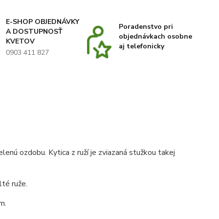
E-SHOP OBJEDNÁVKY
Poradenstvo pri
A DOSTUPNOSŤ
objednávkach osobne
KVETOV
aj telefonicky
0903 411 827
lenú ozdobu. Kytica z ruží je zviazaná stužkou takej
té ruže.
m.