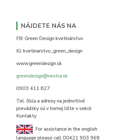
NÁJDETE NÁS NA
FB: Green Design kvetinárstvo
IG: kvetinarstvo_green_design
www.greendesign.sk
greendesign@nextra.sk
0903 411 827
Tel. čísla a adresy na jednotlivé
prevádzky sú v hornej lište v sekcii
Kontakty
For assistance in the english
language please call 00421 903 968