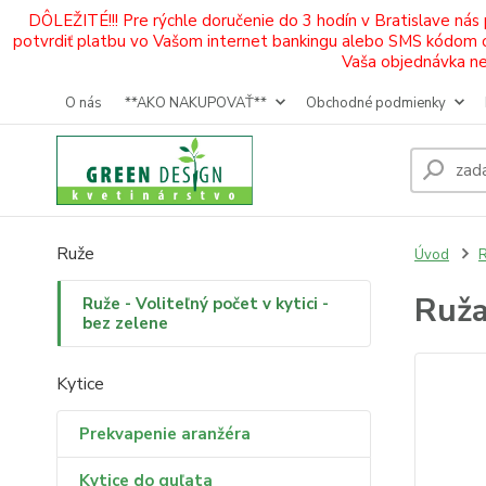
DÔLEŽITÉ!!! Pre rýchle doručenie do 3 hodín v Bratislave nás
potvrdiť platbu vo Vašom internet bankingu alebo SMS kódom od 
Vaša objednávka neb
O nás
**AKO NAKUPOVAŤ**
Obchodné podmienky
Ruže
Úvod
R
Ruža
Ruže - Voliteľný počet v kytici -
bez zelene
Kytice
Prekvapenie aranžéra
Kytice do guľata