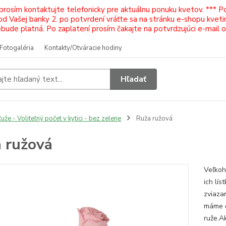
 prosím kontaktujte telefonicky pre aktuálnu ponuku kvetov. *** 
Vašej banky 2. po potvrdení vráťte sa na stránku e-shopu kvetiná
ude platná. Po zaplatení prosím čakajte na potvrdzujúci e-mail 
Fotogaléria
Kontakty/Otváracie hodiny
Hľadať
uže - Voliteľný počet v kytici - bez zelene
Ruža ružová
 ružová
Veľkoh
ich lís
zviaza
máme č
ruže.Ak