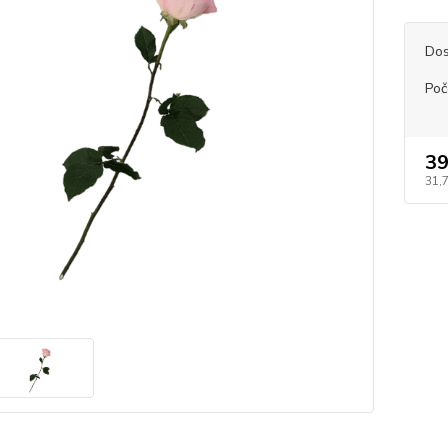
Dos
Poče
39
31,