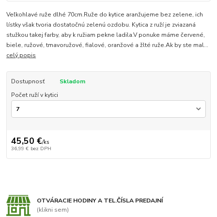
Veľkohlavé ruže dlhé 70cm.Ruže do kytice aranžujeme bez zelene, ich
lístky však tvoria dostatočnú zelenú ozdobu. Kytica z ruží je zviazaná
stužkou takej farby, aby k ružiam pekne ladila.V ponuke máme červené,
biele, ružové, tmavoružové, fialové, oranžové a žlté ruže.Ak by ste mal...
celý popis
Dostupnosť
Skladom
Počet ruží v kytici
45,50 €
/
ks
36,99 €
bez DPH
OTVÁRACIE HODINY A TEL.ČÍSLA PREDAJNÍ
(klikni sem)