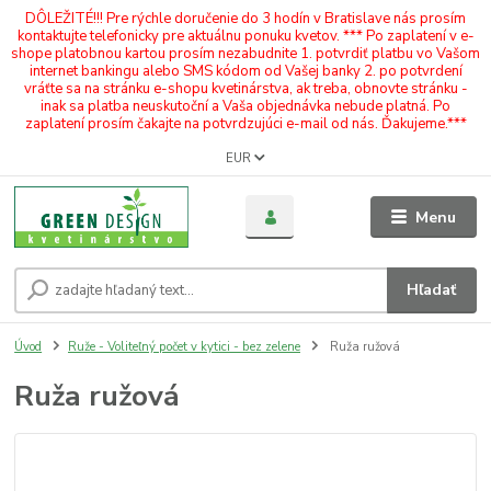
DÔLEŽITÉ!!! Pre rýchle doručenie do 3 hodín v Bratislave nás prosím
kontaktujte telefonicky pre aktuálnu ponuku kvetov. *** Po zaplatení v e-
shope platobnou kartou prosím nezabudnite 1. potvrdiť platbu vo Vašom
internet bankingu alebo SMS kódom od Vašej banky 2. po potvrdení
vráťte sa na stránku e-shopu kvetinárstva, ak treba, obnovte stránku -
inak sa platba neuskutoční a Vaša objednávka nebude platná. Po
zaplatení prosím čakajte na potvrdzujúci e-mail od nás. Ďakujeme.***
EUR
Menu
Hľadať
Úvod
Ruže - Voliteľný počet v kytici - bez zelene
Ruža ružová
Ruža ružová