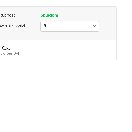
tupnosť
Skladom
t ruží v kytici
 €
/
ks
28 €
bez DPH