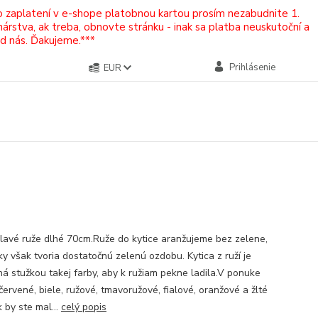
Po zaplatení v e-shope platobnou kartou prosím nezabudnite 1.
rstva, ak treba, obnovte stránku - inak sa platba neuskutoční a
od nás. Ďakujeme.***
Prihlásenie
EUR
lavé ruže dlhé 70cm.Ruže do kytice aranžujeme bez zelene,
tky však tvoria dostatočnú zelenú ozdobu. Kytica z ruží je
ná stužkou takej farby, aby k ružiam pekne ladila.V ponuke
ervené, biele, ružové, tmavoružové, fialové, oranžové a žlté
 by ste mal...
celý popis