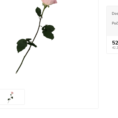
Dos
Poče
52
42,