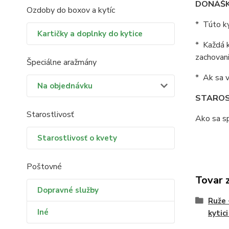
DONÁŠK
Ozdoby do boxov a kytíc
* Túto ky
Kartičky a doplnky do kytice
* Každá k
zachovani
Špeciálne aražmány
* Ak sa v
Na objednávku
STAROS
Starostlivosť
Ako sa sp
Starostlivosť o kvety
Poštovné
Tovar 
Dopravné služby
Ruže 
Iné
kytic