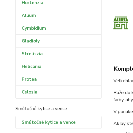
Hortenzia
Allium
Cymbidium
Gladioly
Strelitzia
Heliconia
Komple
Protea
Veľkohla
Celosia
Ruže do k
farby, ab
Smútočné kytice a vence
V ponuke 
Smútočné kytice a vence
Ak by ste