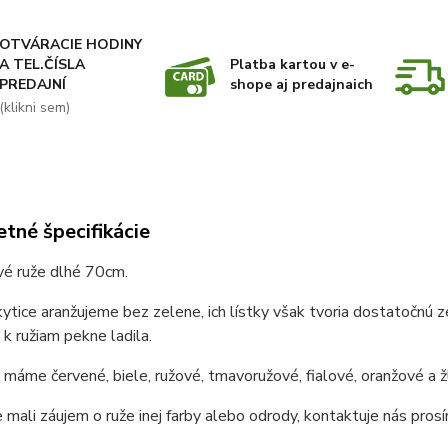
OTVÁRACIE HODINY
A TEL.ČÍSLA
Platba kartou v e-
PREDAJNÍ
shope aj predajnaich
(klikni sem)
tné špecifikácie
vé ruže dlhé 70cm.
ytice aranžujeme bez zelene, ich lístky však tvoria dostatočnú ze
y k ružiam pekne ladila.
máme červené, biele, ružové, tmavoružové, fialové, oranžové a žl
 mali záujem o ruže inej farby alebo odrody, kontaktuje nás prosí