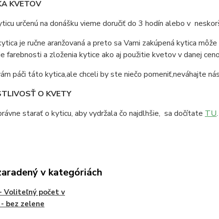
A KVETOV
ticu určenú na donášku vieme doručiť do 3 hodín alebo v nesko
ytica je ručne aranžovaná a preto sa Vami zakúpená kytica môže 
e farebnosti a zloženia kytice ako aj použitie kvetov v danej ceno
ám páči táto kytica,ale chceli by ste niečo pomeniť,neváhajte ná
TLIVOSŤ O KVETY
rávne starať o kyticu, aby vydržala čo najdlhšie, sa dočítate
TU
.
zaradený v kategóriách
- Voliteľný počet v
i - bez zelene