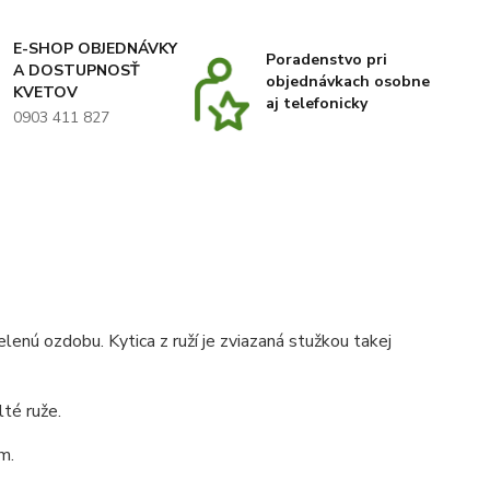
E-SHOP OBJEDNÁVKY
Poradenstvo pri
A DOSTUPNOSŤ
objednávkach osobne
KVETOV
aj telefonicky
0903 411 827
lenú ozdobu. Kytica z ruží je zviazaná stužkou takej
té ruže.
m.