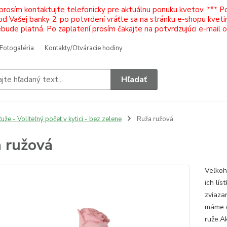
 prosím kontaktujte telefonicky pre aktuálnu ponuku kvetov. *** 
Vašej banky 2. po potvrdení vráťte sa na stránku e-shopu kvetiná
ude platná. Po zaplatení prosím čakajte na potvrdzujúci e-mail 
Fotogaléria
Kontakty/Otváracie hodiny
Hľadať
uže - Voliteľný počet v kytici - bez zelene
Ruža ružová
 ružová
Veľkoh
ich lís
zviaza
máme č
ruže.Ak