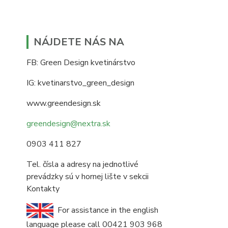
NÁJDETE NÁS NA
FB: Green Design kvetinárstvo
IG: kvetinarstvo_green_design
www.greendesign.sk
greendesign@nextra.sk
0903 411 827
Tel. čísla a adresy na jednotlivé
prevádzky sú v hornej lište v sekcii
Kontakty
For assistance in the english
language please call 00421 903 968