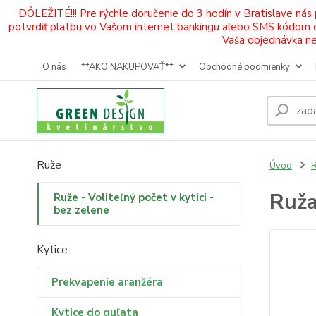
DÔLEŽITÉ!!! Pre rýchle doručenie do 3 hodín v Bratislave nás
potvrdiť platbu vo Vašom internet bankingu alebo SMS kódom od 
Vaša objednávka neb
O nás
**AKO NAKUPOVAŤ**
Obchodné podmienky
Ruže
Úvod
R
Ruža
Ruže - Voliteľný počet v kytici -
bez zelene
Kytice
Prekvapenie aranžéra
Kytice do guľata