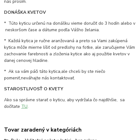
nás prosím.
DONÁŠKA KVETOV
* Túto kyticu určenú na donášku vieme doručiť do 3 hodín alebo v
neskoršom čase a dátume podľa Vášho želania.
* Každá kytica je ručne aranžovaná a preto sa Vami zakúpená
kytica môže mierne líšiť od predlohy na fotke, ale zaručujeme Vám
zachovanie farebnosti a zloženia kytice ako aj použitie kvetov v
danej cenovej hladine.
* Ak sa vám páči táto kytica,ale chceli by ste niečo
pomeniť,neváhajte nás kontaktovať.
STAROSTLIVOSŤ O KVETY
Ako sa správne starať o kyticu, aby vydržala čo najdlhšie, sa
dočítate
TU
.
Tovar zaradený v kategóriách