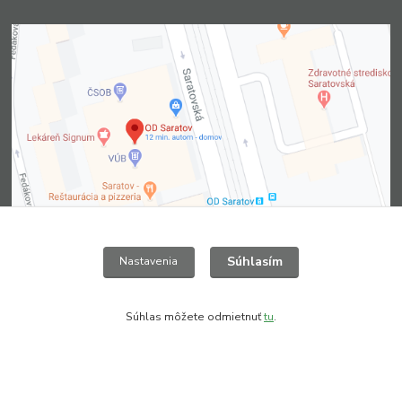
Súhlasím
Nastavenia
Súhlas môžete odmietnuť
tu
.
Kontakty