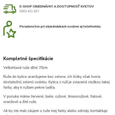
E-SHOP OBJEDNÁVKY A DOSTUPNOSŤ KVETOV
0903 411 827
Poradenstvo pri objednávkach osobne aj telefonicky
Kompletné špecifikácie
Veľkohlavé ruže dlhé 70cm.
Ruže do kytice aranžujeme bez zelene, ich lístky však tvoria
dostatočnú zelenú ozdobu. Kytica z ruží je zviazaná stužkou takej
farby, aby k ružiam pekne ladila.
V ponuke máme červené, biele, ružové, tmavoružové, fialové,
oranžové a žlté ruže.
Ak by ste mali záujem o ruže inej farby alebo odrody, kontaktuje