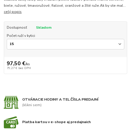
biele, ružové, tmavoružové, fialové, oranžové a žlté ruže.Ak by ste mal...
celý popis
Dostupnosť
Skladom
Počet ruží v kytici
97,50 €
/
ks
79,27 €
bez DPH
OTVÁRACIE HODINY A TEL.ČÍSLA PREDAJNÍ
(klikni sem)
Platba kartou v e-shope aj predajnaich