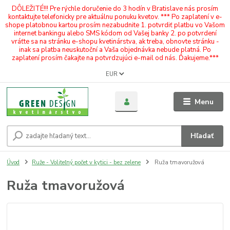
DÔLEŽITÉ!!! Pre rýchle doručenie do 3 hodín v Bratislave nás prosím
kontaktujte telefonicky pre aktuálnu ponuku kvetov. *** Po zaplatení v e-
shope platobnou kartou prosím nezabudnite 1. potvrdiť platbu vo Vašom
internet bankingu alebo SMS kódom od Vašej banky 2. po potvrdení
vráťte sa na stránku e-shopu kvetinárstva, ak treba, obnovte stránku -
inak sa platba neuskutoční a Vaša objednávka nebude platná. Po
zaplatení prosím čakajte na potvrdzujúci e-mail od nás. Ďakujeme.***
EUR
Menu
Hľadať
Úvod
Ruže - Voliteľný počet v kytici - bez zelene
Ruža tmavoružová
Ruža tmavoružová