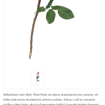
Veľkohlavé ruže dlhé 70cm.Ruže do kytice aranžujeme bez zelene, ich
lístky však tvoria dostatočnú zelenú ozdobu. Kytica z ruží je zviazaná
stužkou takej farby, aby k ružiam pekne ladila.V ponuke máme červené,