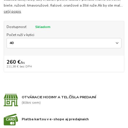
biele, ružové, tmavoružové, fialové, oranžové a žlté ruže.Ak by ste mal...
celý popis
Dostupnosť
Skladom
Počet ruží v kytici
260 €
/
ks
211,38 €
bez DPH
OTVÁRACIE HODINY A TEL.ČÍSLA PREDAJNÍ
(klikni sem)
Platba kartou v e-shope aj predajnaich