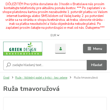
DÔLEŽITÉ!!! Pre rýchle doručenie do 3 hodín v Bratislave nás prosím
kontaktujte telefonicky pre aktuálnu ponuku kvetov. *** Po zaplatení v e-
shope platobnou kartou prosím nezabudnite 1. potvrdiť platbu vo Vašom
internet bankingu alebo SMS kódom od Vašej banky 2. po potvrdení
vráťte sa na stránku e-shopu kvetinárstva, ak treba, obnovte stránku -
inak sa platba neuskutoční a Vaša objednávka nebude platná. Po
zaplatení prosím čakajte na potvrdzujúci e-mail od nás. Ďakujeme.***
EUR
Menu
Hľadať
Úvod
Ruže - Voliteľný počet v kytici - bez zelene
Ruža tmavoružová
Ruža tmavoružová