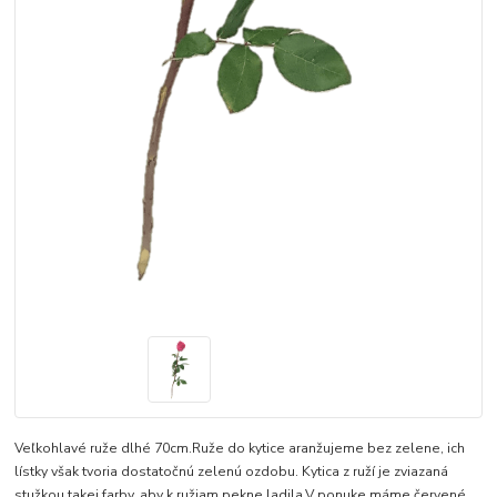
Veľkohlavé ruže dlhé 70cm.Ruže do kytice aranžujeme bez zelene, ich
lístky však tvoria dostatočnú zelenú ozdobu. Kytica z ruží je zviazaná
stužkou takej farby, aby k ružiam pekne ladila.V ponuke máme červené,