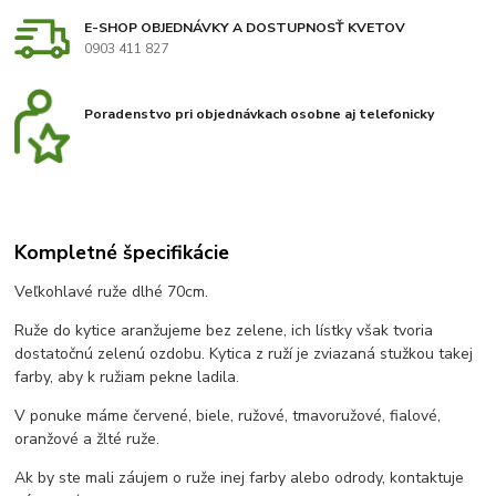
E-SHOP OBJEDNÁVKY A DOSTUPNOSŤ KVETOV
0903 411 827
Poradenstvo pri objednávkach osobne aj telefonicky
Kompletné špecifikácie
Veľkohlavé ruže dlhé 70cm.
Ruže do kytice aranžujeme bez zelene, ich lístky však tvoria
dostatočnú zelenú ozdobu. Kytica z ruží je zviazaná stužkou takej
farby, aby k ružiam pekne ladila.
V ponuke máme červené, biele, ružové, tmavoružové, fialové,
oranžové a žlté ruže.
Ak by ste mali záujem o ruže inej farby alebo odrody, kontaktuje