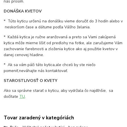
nás prosím.
DONÁŠKA KVETOV
* Túto kyticu určenú na donášku vieme doručiť do 3 hodín alebo v
neskoršom čase a dátume podľa Vášho želania.
* Každá kytica je ručne aranžovaná a preto sa Vami zakúpená
kytica môže mierne líšiť od predlohy na fotke, ale zaručujeme Vám
zachovanie farebnosti a zloženia kytice ako aj použitie kvetov v
danej cenovej hladine.
* Ak sa vám páči táto kytica,ale chceli by ste niečo
pomeniť,neváhajte nás kontaktovať.
STAROSTLIVOSŤ O KVETY
Ako sa správne starať o kyticu, aby vydržala čo najdlhšie, sa
dočítate
TU
.
Tovar zaradený v kategóriách