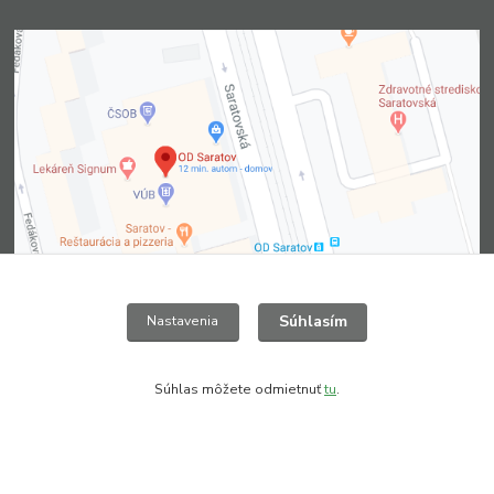
Súhlasím
Nastavenia
Súhlas môžete odmietnuť
tu
.
Kontakty