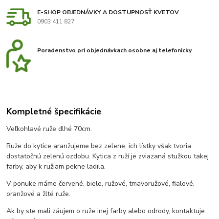
E-SHOP OBJEDNÁVKY A DOSTUPNOSŤ KVETOV
0903 411 827
Poradenstvo pri objednávkach osobne aj telefonicky
Kompletné špecifikácie
Veľkohlavé ruže dlhé 70cm.
Ruže do kytice aranžujeme bez zelene, ich lístky však tvoria
dostatočnú zelenú ozdobu. Kytica z ruží je zviazaná stužkou takej
farby, aby k ružiam pekne ladila.
V ponuke máme červené, biele, ružové, tmavoružové, fialové,
oranžové a žlté ruže.
Ak by ste mali záujem o ruže inej farby alebo odrody, kontaktuje