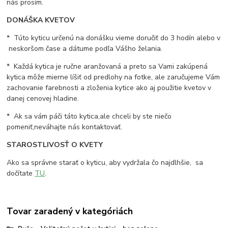
nás prosím.
DONÁŠKA KVETOV
* Túto kyticu určenú na donášku vieme doručiť do 3 hodín alebo v
neskoršom čase a dátume podľa Vášho želania.
* Každá kytica je ručne aranžovaná a preto sa Vami zakúpená
kytica môže mierne líšiť od predlohy na fotke, ale zaručujeme Vám
zachovanie farebnosti a zloženia kytice ako aj použitie kvetov v
danej cenovej hladine.
* Ak sa vám páči táto kytica,ale chceli by ste niečo
pomeniť,neváhajte nás kontaktovať.
STAROSTLIVOSŤ O KVETY
Ako sa správne starať o kyticu, aby vydržala čo najdlhšie, sa
dočítate
TU
.
Tovar zaradený v kategóriách