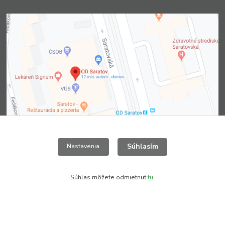
Súhlasím
Nastavenia
Súhlas môžete odmietnuť
tu
.
Kontakty