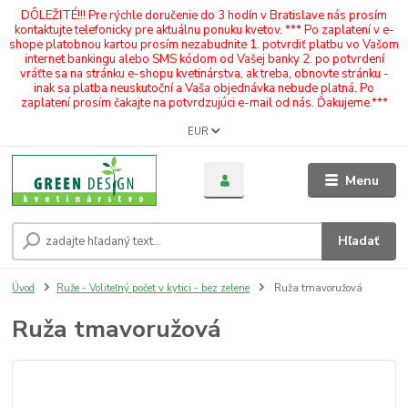
DÔLEŽITÉ!!! Pre rýchle doručenie do 3 hodín v Bratislave nás prosím
kontaktujte telefonicky pre aktuálnu ponuku kvetov. *** Po zaplatení v e-
shope platobnou kartou prosím nezabudnite 1. potvrdiť platbu vo Vašom
internet bankingu alebo SMS kódom od Vašej banky 2. po potvrdení
vráťte sa na stránku e-shopu kvetinárstva, ak treba, obnovte stránku -
inak sa platba neuskutoční a Vaša objednávka nebude platná. Po
zaplatení prosím čakajte na potvrdzujúci e-mail od nás. Ďakujeme.***
EUR
Menu
Hľadať
Úvod
Ruže - Voliteľný počet v kytici - bez zelene
Ruža tmavoružová
Ruža tmavoružová