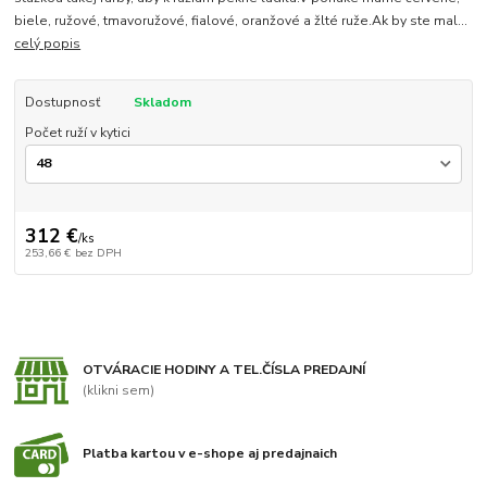
biele, ružové, tmavoružové, fialové, oranžové a žlté ruže.Ak by ste mal...
celý popis
Dostupnosť
Skladom
Počet ruží v kytici
312 €
/
ks
253,66 €
bez DPH
OTVÁRACIE HODINY A TEL.ČÍSLA PREDAJNÍ
(klikni sem)
Platba kartou v e-shope aj predajnaich