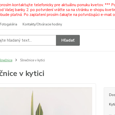
 prosím kontaktujte telefonicky pre aktuálnu ponuku kvetov. *** 
Vašej banky 2. po potvrdení vráťte sa na stránku e-shopu kvetiná
ude platná. Po zaplatení prosím čakajte na potvrdzujúci e-mail 
Fotogaléria
Kontakty/Otváracie hodiny
Hľadať
lnečnice
Slnečnice v kytici
čnice v kytici
Dos
Kyt