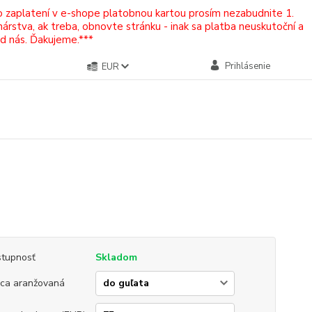
Po zaplatení v e-shope platobnou kartou prosím nezabudnite 1.
rstva, ak treba, obnovte stránku - inak sa platba neuskutoční a
od nás. Ďakujeme.***
Prihlásenie
EUR
tupnosť
Skladom
ica aranžovaná