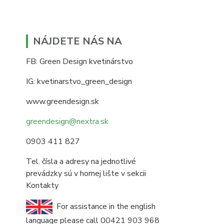
NÁJDETE NÁS NA
FB: Green Design kvetinárstvo
IG: kvetinarstvo_green_design
www.greendesign.sk
greendesign@nextra.sk
0903 411 827
Tel. čísla a adresy na jednotlivé
prevádzky sú v hornej lište v sekcii
Kontakty
For assistance in the english
language please call 00421 903 968