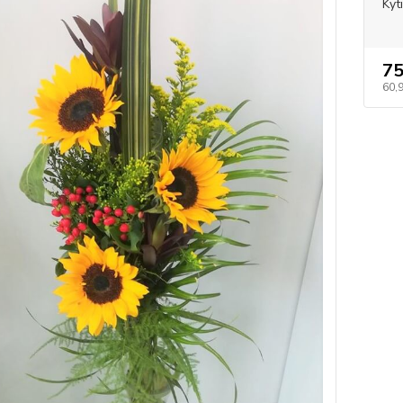
Kyt
75
60,