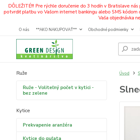
DÔLEŽITÉ!!! Pre rýchle doručenie do 3 hodín v Bratislave nás
potvrdiť platbu vo Vašom internet bankingu alebo SMS kódom od 
Vaša objednávka neb
O nás
**AKO NAKUPOVAŤ**
Obchodné podmienky
Ruže
Úvod
S
Slne
Ruže - Voliteľný počet v kytici -
bez zelene
Kytice
Prekvapenie aranžéra
Kytice do guľata