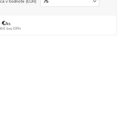
ica v hodnote (EUR)
 €
/
ks
98 €
bez DPH